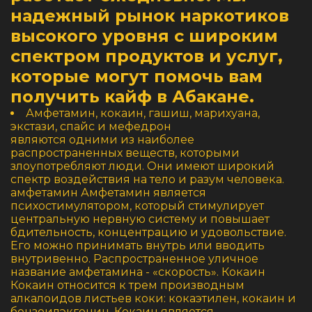
надежный рынок наркотиков
высокого уровня с широким
спектром продуктов и услуг,
которые могут помочь вам
получить кайф в Абакане.
Амфетамин, кокаин, гашиш, марихуана,
экстази, спайс и мефедрон
являются одними из наиболее
распространенных веществ, которыми
злоупотребляют люди. Они имеют широкий
спектр воздействия на тело и разум человека.
амфетамин Амфетамин является
психостимулятором, который стимулирует
центральную нервную систему и повышает
бдительность, концентрацию и удовольствие.
Его можно принимать внутрь или вводить
внутривенно. Распространенное уличное
название амфетамина - «скорость». Кокаин
Кокаин относится к трем производным
алкалоидов листьев коки: кокаэтилен, кокаин и
бензоилэкгонин. Кокаин является