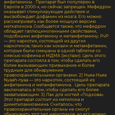
амфетамины. . Препарат был популярен в
Европе в 2000-х, но сейчас запрещен. Мефедрон
оказывает стимулирующее действие и
высвобождает дофамин из мозга. Его можно
рассматривать как более мощную версию
меткатинона. Сообщается также, что мефедрон
обладает галлюциногенными свойствами,
подобными амфетамину и метамфетамину. PvP
— это наркотик, состоящий из других
наркотиков, таких как кокаин и метамфетамин,
которые были смешаны в одной таблетке со
смесью кофеина и МДМА (экстази). Цель этого
препарата состояла в том, чтобы сделать его
более вызывающим привыкание и более
трудным для обнаружения
правоохранительными органами. 2) Ньяа-Ньяа
Nyaah-nyaa — это наркотик, состоящий из
амфетамина и метамфетамина. . Цель препарата
заключалась в том, чтобы сделать его более
захватывающим. 3) Лак для ногтей «Подкова».
Этот препарат состоит из метилона и
диметиламиламина. Считалось, что
правоохранительные органы не смогут
обнаружить этот тип наркотиков, но его можно