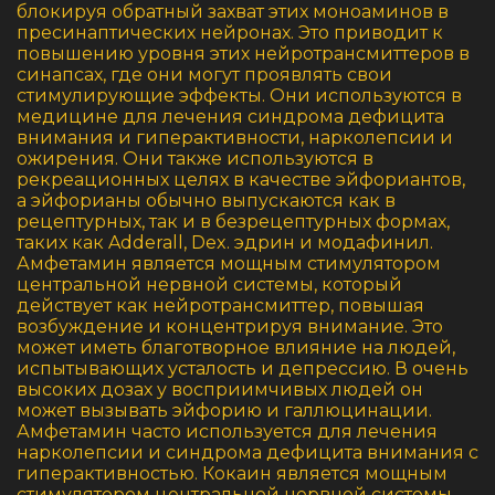
блокируя обратный захват этих моноаминов в
пресинаптических нейронах. Это приводит к
повышению уровня этих нейротрансмиттеров в
синапсах, где они могут проявлять свои
стимулирующие эффекты. Они используются в
медицине для лечения синдрома дефицита
внимания и гиперактивности, нарколепсии и
ожирения. Они также используются в
рекреационных целях в качестве эйфориантов,
а эйфорианы обычно выпускаются как в
рецептурных, так и в безрецептурных формах,
таких как Adderall, Dex. эдрин и модафинил.
Амфетамин является мощным стимулятором
центральной нервной системы, который
действует как нейротрансмиттер, повышая
возбуждение и концентрируя внимание. Это
может иметь благотворное влияние на людей,
испытывающих усталость и депрессию. В очень
высоких дозах у восприимчивых людей он
может вызывать эйфорию и галлюцинации.
Амфетамин часто используется для лечения
нарколепсии и синдрома дефицита внимания с
гиперактивностью. Кокаин является мощным
стимулятором центральной нервной системы,