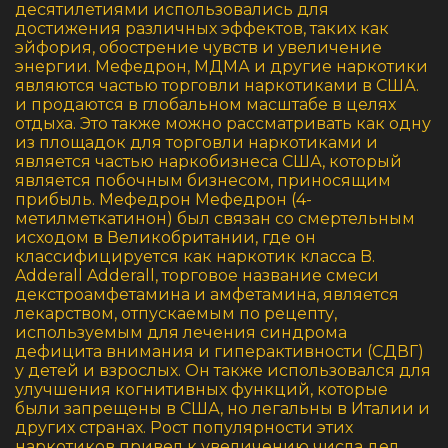
десятилетиями использовались для
достижения различных эффектов, таких как
эйфория, обострение чувств и увеличение
энергии. Мефедрон, МДМА и другие наркотики
являются частью торговли наркотиками в США.
и продаются в глобальном масштабе в целях
отдыха. Это также можно рассматривать как одну
из площадок для торговли наркотиками и
является частью наркобизнеса США, который
является побочным бизнесом, приносящим
прибыль. Мефедрон Мефедрон (4-
метилметкатинон) был связан со смертельным
исходом в Великобритании, где он
классифицируется как наркотик класса B.
Adderall Adderall, торговое название смеси
декстроамфетамина и амфетамина, является
лекарством, отпускаемым по рецепту,
используемым для лечения синдрома
дефицита внимания и гиперактивности (СДВГ)
у детей и взрослых. Он также использовался для
улучшения когнитивных функций, которые
были запрещены в США, но легальны в Италии и
других странах. Рост популярности этих
наркотиков привел к увеличению числа дел,